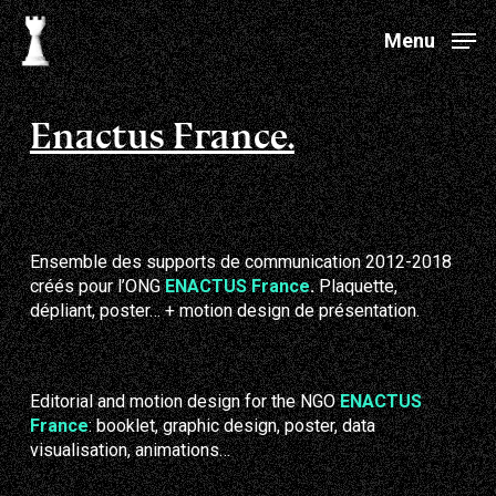
Skip
to
Menu
main
Close
content
Menu
Enactus France.
Ensemble des supports de communication 2012-2018
créés pour l’ONG
ENACTUS France
.
Plaquette,
dépliant, poster… + motion design de présentation.
Editorial and motion design for the NGO
ENACTUS
France
: booklet, graphic design, poster, data
visualisation, animations…