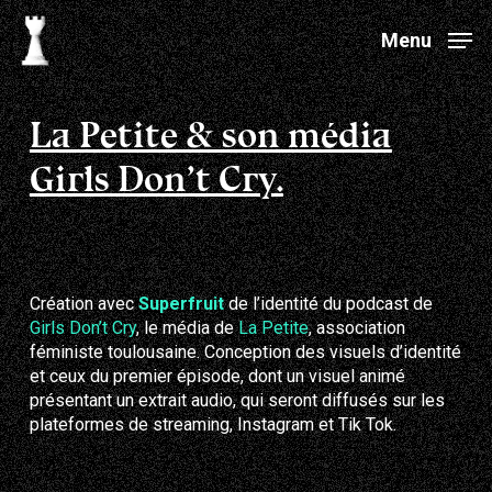
Skip
to
Menu
main
Close
content
Menu
La Petite & son média
Girls Don’t Cry.
Création avec
Superfruit
de l’identité du podcast de
Girls Don’t Cry
, le média de
La Petite
, association
féministe toulousaine. Conception des visuels d’identité
et ceux du premier épisode, dont un visuel animé
présentant un extrait audio, qui seront diffusés sur les
plateformes de streaming, Instagram et Tik Tok.