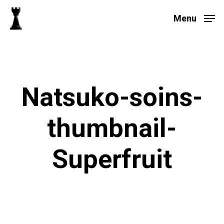
Skip
to
Menu
main
Close
content
Menu
Natsuko-soins-
thumbnail-
Superfruit