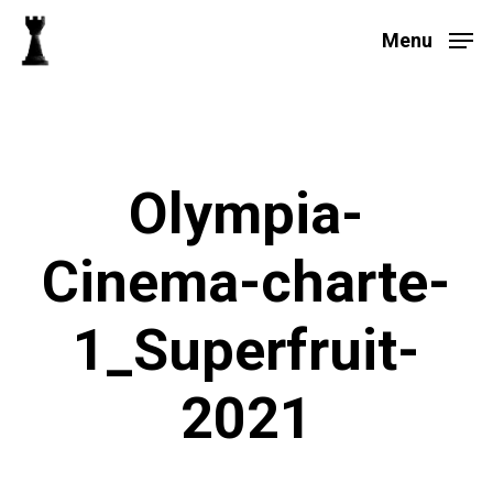
Skip
to
Menu
main
Close
content
Menu
Olympia-
Cinema-charte-
1_Superfruit-
2021